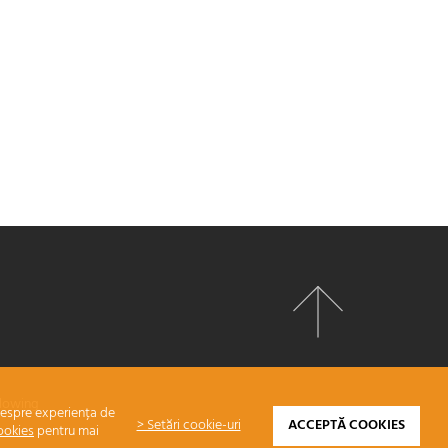
lowing
 despre experiența de
> Setări cookie-uri
ACCEPTĂ COOKIES
ookies
pentru mai