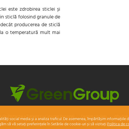
lei este zdrobirea sticlei și
in sticlă folosind granule de
decât producerea de sticlă
e la o temperatură mult mai
ca de Protecție a Datelor cu Caracter Personal
Despre cookies
Whistleb
lități social media și a analiza traficul. De asemenea, împărtășim informațiile
ugăm să vă setați preferințele în Setările de cookie-uri și să vizitați
Politica de c
© 2026 © 2020 Green Group SA. Toate drepturile rezervate.