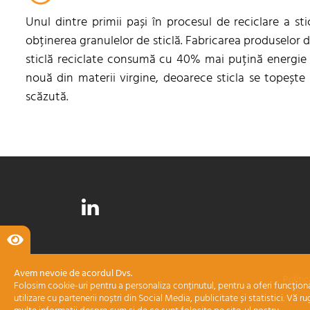
Unul dintre primii pași în procesul de reciclare a stic
obținerea granulelor de sticlă. Fabricarea produselor d
sticlă reciclate consumă cu 40% mai puțină energie 
nouă din materii virgine, deoarece sticla se topeșt
scăzută.
Avem nevoie de acordul Dvs.
Politi
Folosim cookie-uri pentru a personaliza conținutul, pentru a oferi funcționa
utilizare cu partenerii noștri din Social Media, publicitate și statistici. Vă r